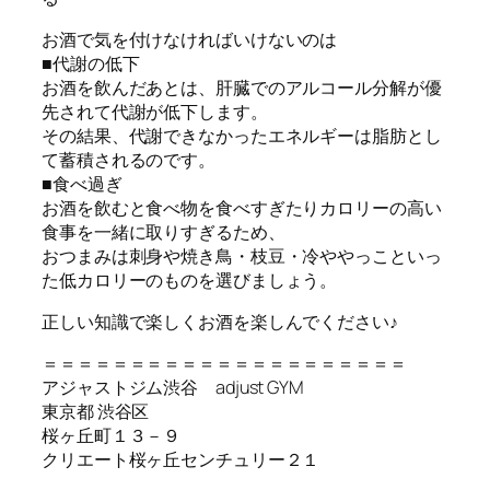
お酒で気を付けなければいけないのは
■代謝の低下
お酒を飲んだあとは、肝臓でのアルコール分解が優
先されて代謝が低下します。
その結果、代謝できなかったエネルギーは脂肪とし
て蓄積されるのです。
■食べ過ぎ
お酒を飲むと食べ物を食べすぎたりカロリーの高い
食事を一緒に取りすぎるため、
おつまみは刺身や焼き鳥・枝豆・冷ややっこといっ
た低カロリーのものを選びましょう。
正しい知識で楽しくお酒を楽しんでください♪
＝＝＝＝＝＝＝＝＝＝＝＝＝＝＝＝＝＝＝＝＝
アジャストジム渋谷 adjust GYM
東京都 渋谷区
桜ヶ丘町１３－９
クリエート桜ヶ丘センチュリー２１