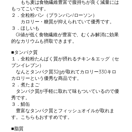
もち麦は食物繊維豊富で腹持ちが良く減量には
もってこいです。
２．全粒粉パン（ブランパン/ローソン）
カロリー・糖質が抑えられていて優秀です。
３．ほしいも
GI値が低く食物繊維が豊富で、むくみ解消に効果
的なカリウムも摂取できます。
■タンパク質
１．全粒粉たんぱく質が摂れるチキン＆エッグ（セ
ブンイレブン）
なんとタンパク質32gが取れてカロリー330キロ
カロリーという優秀な商品です。
２．煮たまご
タンパク質が手軽に取れて味もついているので優
秀です。
３．鯖缶
豊富なタンパク質とフィッシュオイルが取れま
す。こちらもおすすめです。
■脂質