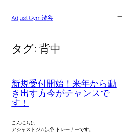
内
容
Adjust Gym 渋谷
を
ス
キ
ッ
タグ:
背中
プ
新規受付開始！来年から動
き出す方今がチャンスで
す！
こんにちは！
アジャストジム渋谷 トレーナーです。